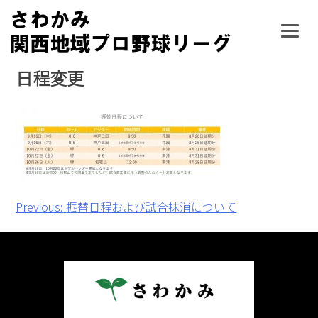
Skip
to
content
日程変更
投
Previous:
振替日程および試合抹消について
稿
ナ
ビ
ゲ