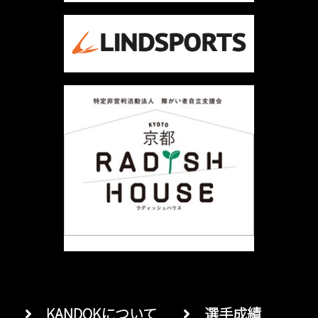
ー
シ
ョ
ン
KANDOKについて
選手成績