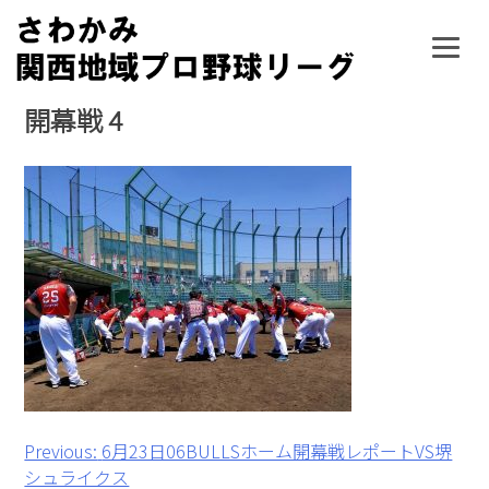
Skip
to
content
開幕戦 4
投
Previous:
6月23日06BULLSホーム開幕戦レポートVS堺
シュライクス