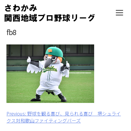
Skip
to
content
fb8
投
Previous:
野球を観る喜び、見られる喜び 堺シュライ
クス対和歌山ファイティングバーズ
稿