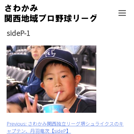
Skip
to
content
sideP-1
投
Previous:
さわかみ関西独立リーグ堺シュライクスのキ
ャプテン、丹羽竜次【sideP】