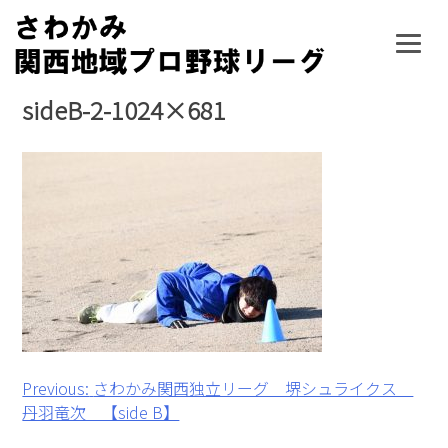
Skip
to
content
sideB-2-1024×681
投
Previous:
さわかみ関西独立リーグ 堺シュライクス
丹羽竜次 【side B】
稿