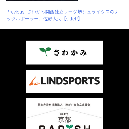
投
Previous:
さわかみ関西独立リーグ堺シュライクスのナ
ックルボーラー、佐野太河【sideP】
稿
ナ
ビ
ゲ
ー
シ
ョ
ン