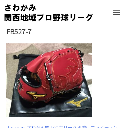
Skip
to
content
FB527-7
Previous:
さわかみ関西独立リーグ和歌山ファイティン