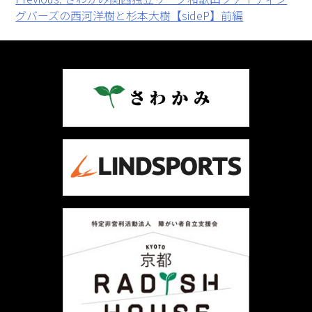
投
グバーズの西河洋樹と杉本大樹【sideP】前編
稿
ナ
ビ
ゲ
ー
シ
ョ
ン