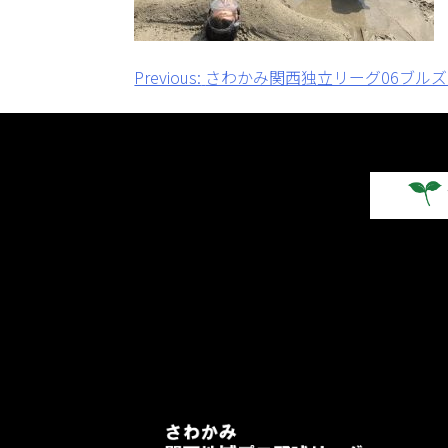
投
Previous:
さわかみ関西独立リーグ06ブルズの
稿
ナ
ビ
ゲ
ー
シ
ョ
ン