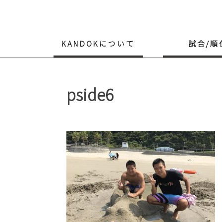
Skip
to
content
KANDOKについて
試合/順
pside6