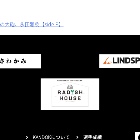
大砲、永田雅樹【side P】
KANDOKについて
選手成績