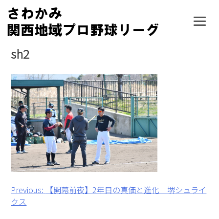
Skip
to
content
sh2
投
Previous:
【開幕前夜】2年目の真価と進化 堺シュライ
クス
稿