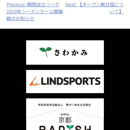
投
Previous:
関西独立リーグ
Next:
【オープン戦日程につ
2019年シーズンホーム開幕
いて】
稿
戦のお知らせ
ナ
ビ
ゲ
ー
シ
ョ
ン