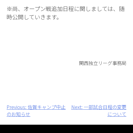
※尚、オープン戦追加日程に関しましては、随
時公開していきます。
関西独立リーグ事務局
投
Previous:
佐賀キャンプ中止
Next:
一部試合日程の変更
のお知らせ
について
稿
ナ