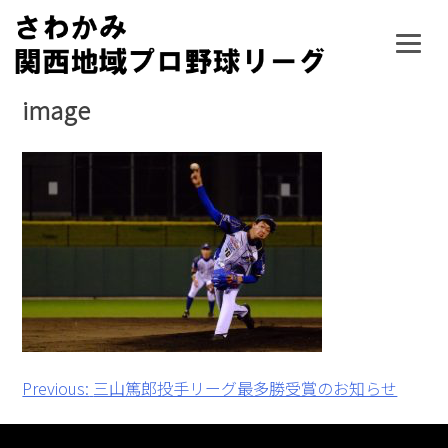
Skip
to
content
image
投
Previous:
三山篤郎投手リーグ最多勝受賞のお知らせ
稿