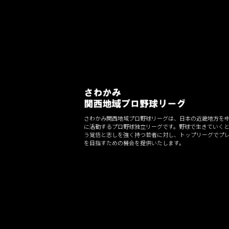
ー
シ
ョ
ン
さわかみ関西地域プロ野球リーグは、日本の近畿地方を
に活動するプロ野球独立リーグです。野球で生きていく
う覚悟と志しを強く持つ若者に対し、トップリーグでプ
を目指すための機会を提供いたします。