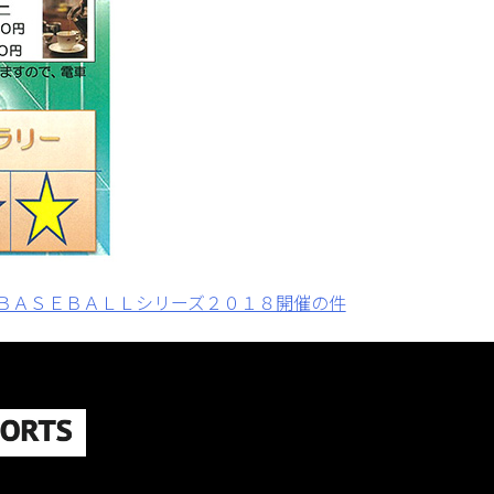
ＢＡＳＥＢＡＬＬシリーズ２０１８開催の件