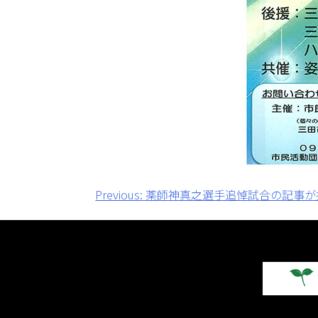
投
Previous:
薬師神真之選手追悼試合の記事が
稿
ナ
ビ
ゲ