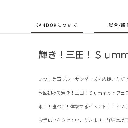
Skip
to
content
KANDOKについて
試合/順
輝き！三田！Ｓｕｍ
いつも兵庫ブルーサンダーズを応援いただ
今回初めて輝き！三田！Ｓｕｍｍｅｒフェ
来て！食べて！体験するイベント！！とい
お手伝いをさせていただきます。詳細は以