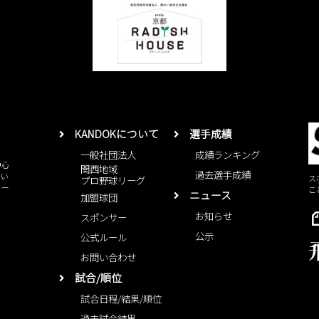
KANDOKについて
選手成績
一般社団法人
成績ランキング
中心
関西地域
過去選手成績
とい
ス
プロ野球リーグ
レー
こ
ニュース
加盟球団
お知らせ
スポンサー
公示
公式ルール
お問い合わせ
試合/順位
試合日程/結果/順位
過去試合結果