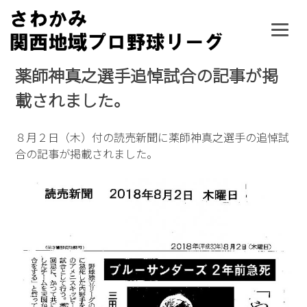
Skip
to
content
薬師神真之選手追悼試合の記事が掲
載されました。
８月２日（木）付の読売新聞に薬師神真之選手の追悼試
合の記事が掲載されました。