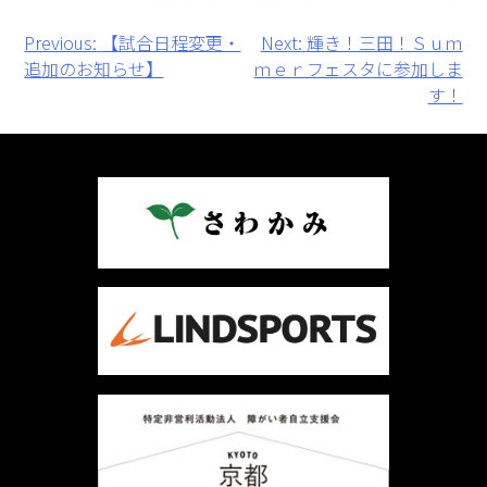
投
Previous:
【試合日程変更・
Next:
輝き！三田！Ｓｕｍ
追加のお知らせ】
ｍｅｒフェスタに参加しま
稿
す！
ナ
ビ
ゲ
ー
シ
ョ
ン