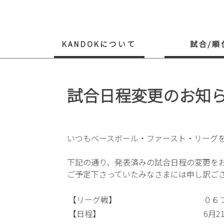
Skip
to
content
KANDOKについて
試合/順
試合日程変更のお知
いつもベースボール・ファースト・リーグ
下記の通り、発表済みの試合日程の変更を
ご予定下さっていたみなさまには申し訳ご
【リーグ戦】
０６ブ
【日程】
6月