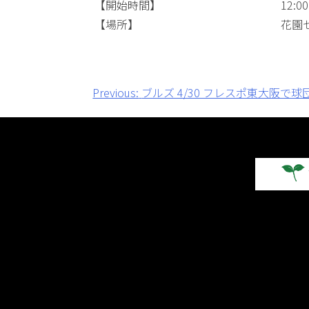
【開始時間】
12:00
【場所】
花園
投
Previous:
ブルズ 4/30 フレスポ東大阪で
稿
ナ
ビ
ゲ
ー
シ
ョ
ン