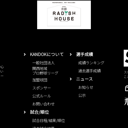
KANDOKについて
選手成績
一般社団法人
成績ランキング
中心
関西地域
過去選手成績
とい
ス
プロ野球リーグ
レー
こ
ニュース
加盟球団
お知らせ
スポンサー
公示
公式ルール
お問い合わせ
試合/順位
試合日程/結果/順位