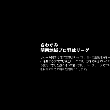
ー
シ
ョ
ン
さわかみ関西地域プロ野球リーグは、日本の近畿地方を
に活動するプロ野球独立リーグです。野球で生きていく
う覚悟と志しを強く持つ若者に対し、トップリーグでプ
を目指すための機会を提供いたします。