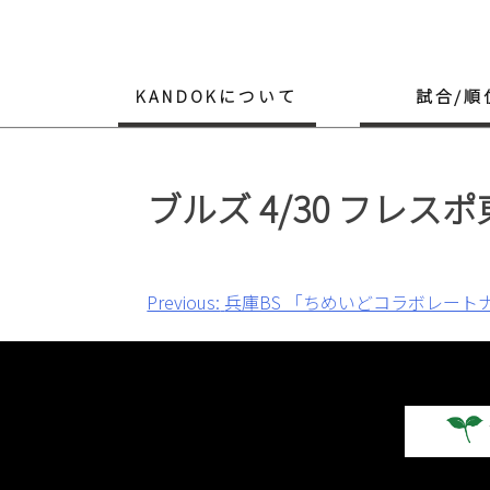
Skip
to
content
KANDOKについて
試合/順
ブルズ 4/30 フレ
投
Previous:
兵庫BS 「ちめいどコラボレート
稿
ナ
ビ
ゲ