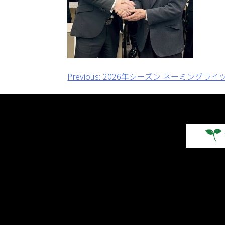
投
Previous:
2026年シーズン ネーミングラ
稿
ナ
ビ
ゲ
ー
シ
ョ
ン