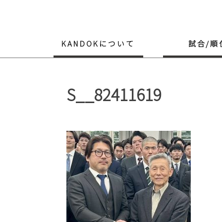
Skip
to
content
KANDOKについて
試合/順
S__82411619