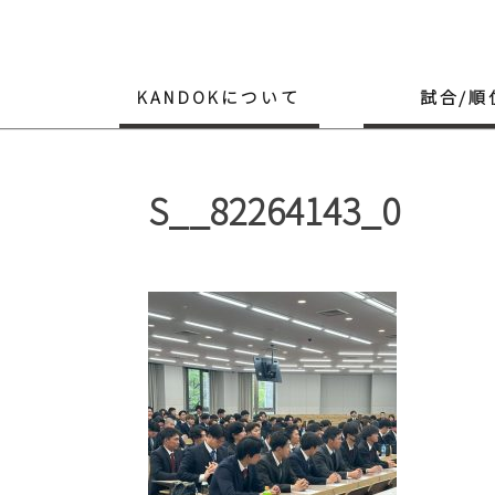
Skip
to
content
KANDOKについて
試合/順
S__82264143_0