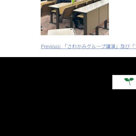
投
Previous:
「さわかみグループ講演」及び「
稿
ナ
ビ
ゲ
ー
シ
ョ
ン