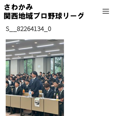
Skip
to
content
S__82264134_0