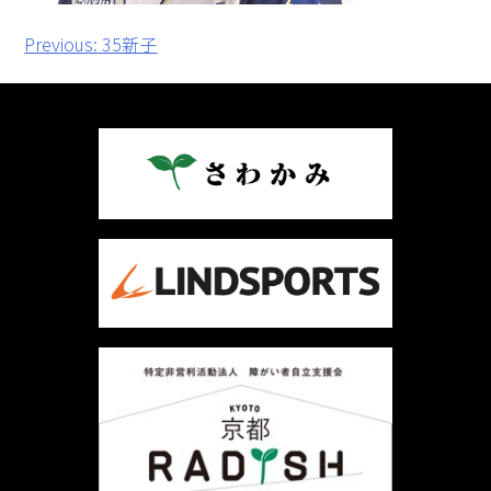
投
Previous:
35新子
稿
ナ
ビ
ゲ
ー
シ
ョ
ン