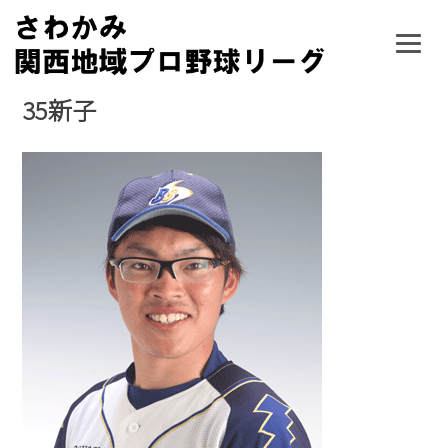
Skip
to
content
35新子