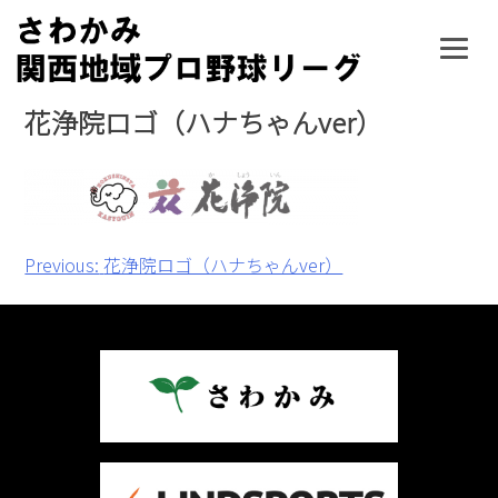
Skip
to
content
花浄院ロゴ（ハナちゃんver）
投
Previous:
花浄院ロゴ（ハナちゃんver）
稿
ナ
ビ
ゲ
ー