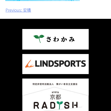
投
Previous:
安積
稿
ナ
ビ
ゲ
ー
シ
ョ
ン