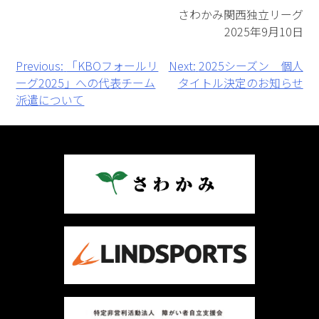
さわかみ関⻄独⽴リーグ
2025年9月10日
投
Previous:
「KBOフォールリ
Next:
2025シーズン 個人
ーグ2025」への代表チーム
タイトル決定のお知らせ
稿
派遣について
ナ
ビ
ゲ
ー
シ
ョ
ン