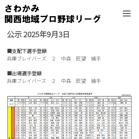
Skip
to
content
公示 2025年9月3日
■支配下選手登録
兵庫ブレイバーズ ２ 中森 匠望 捕手
■出場選手登録
兵庫ブレイバーズ ２ 中森 匠望 捕手