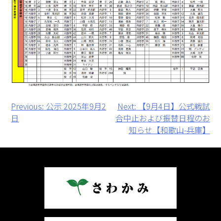
投
Previous:
公示 2025年9月2
Next:
【9月4日】公式戦試
日
合中止および振替日程のお
稿
知らせ【和歌山-兵庫】
ナ
ビ
ゲ
ー
シ