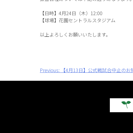
【日時】4月24日（木）12:00
【球場】花園セントラルスタジアム
以上よろしくお願いいたします。
投
Previous:
【4月13日】公式戦試合中止のお
稿
ナ
ビ
ゲ
ー