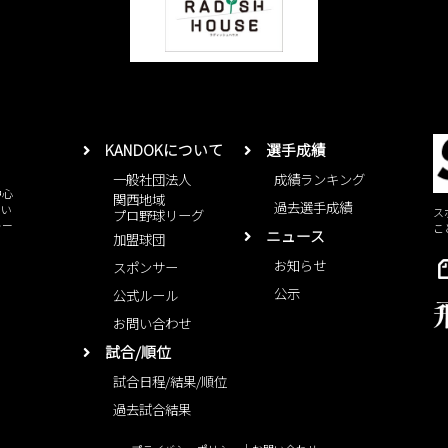
KANDOKについて
選手成績
一般社団法人
成績ランキング
中心
関西地域
過去選手成績
とい
ス
プロ野球リーグ
レー
こ
ニュース
加盟球団
お知らせ
スポンサー
公示
公式ルール
お問い合わせ
試合/順位
試合日程/結果/順位
過去試合結果