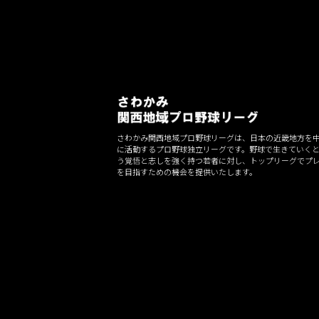
シ
ョ
ン
さわかみ関西地域プロ野球リーグは、日本の近畿地方を
に活動するプロ野球独立リーグです。野球で生きていく
う覚悟と志しを強く持つ若者に対し、トップリーグでプ
を目指すための機会を提供いたします。