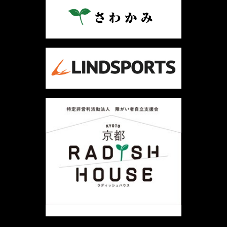
ゲ
ー
シ
ョ
ン