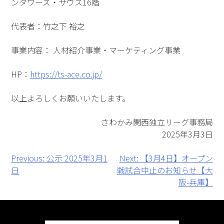
ンタワーズ・サウス16階
代表者：竹之下 裕之
事業内容： 人材紹介事業・マーケティング事業
HP：
https://ts-ace.co.jp/
以上よろしくお願いいたします。
さわかみ関西独立リーグ事務局
2025年3月3日
投
Previous:
公示 2025年3月1
Next:
【3月4日】オープン
日
戦試合中止のお知らせ【大
稿
阪-兵庫】
ナ
ビ