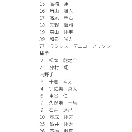
15 高橋 蓮
16 﨑山 颯人
17 髙尾 圭右
18 矢野 海翔
19 森山 翔宇
39 和泉 咲人
77 ラミレス デニコ アリソン
捕手
２ 松本 龍之介
22 藤村 翔
内野手
３ 十倉 幸太
４ 宇佐美 真太
６ 車谷 仁
７ 久保地 一馬
９ 石井 達己
10 浅成 翔天
25 亀井 翔太
26 高橋 楓真