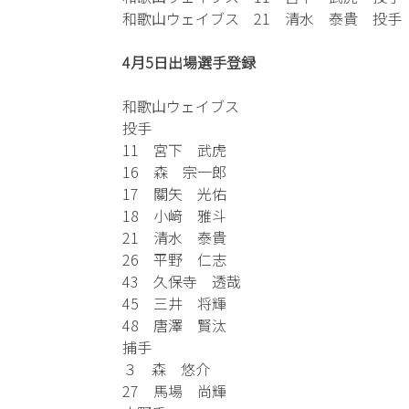
和歌山ウェイブス 21 清水 泰貴 投手
4月5日出場選手登録
和歌山ウェイブス
投手
11 宮下 武虎
16 森 宗一郎
17 關矢 光佑
18 小﨑 雅斗
21 清水 泰貴
26 平野 仁志
43 久保寺 透哉
45 三井 将輝
48 唐澤 賢汰
捕手
３ 森 悠介
27 馬場 尚輝