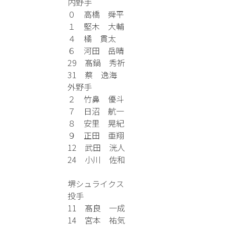
内野手
０ 高橋 舜平
１ 堅木 大輔
４ 橘 貫太
６ 河田 岳晴
29 髙鍋 秀祈
31 蔡 逸海
外野手
２ 竹鼻 優斗
７ 日沼 航一
８ 安里 晃紀
９ 正田 亜翔
12 武田 洸人
24 小川 佐和
堺シュライクス
投手
11 髙良 一成
14 宮本 祐気