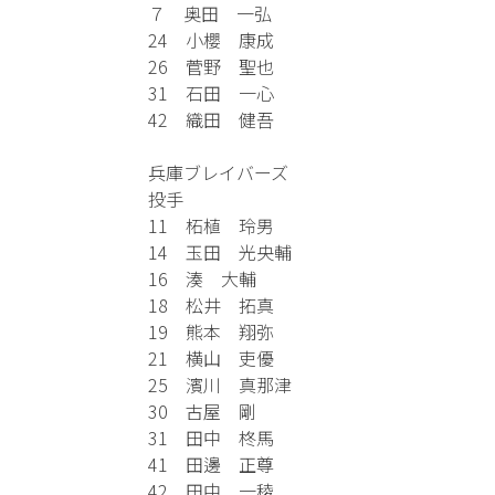
７ 奥田 一弘
24 小櫻 康成
26 菅野 聖也
31 石田 一心
42 織田 健吾
兵庫ブレイバーズ
投手
11 柘植 玲男
14 玉田 光央輔
16 湊 大輔
18 松井 拓真
19 熊本 翔弥
21 横山 吏優
25 濱川 真那津
30 古屋 剛
31 田中 柊馬
41 田邊 正尊
42 田中 一稜