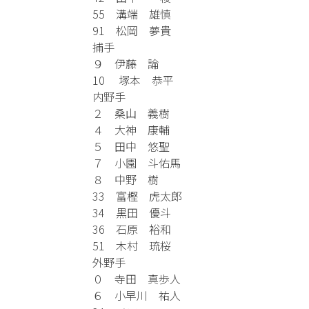
55 溝端 雄慎
91 松岡 夢貴
捕手
９ 伊藤 論
10 塚本 恭平
内野手
２ 桑山 義樹
４ 大神 康輔
５ 田中 悠聖
７ 小園 斗佑馬
８ 中野 樹
33 富樫 虎太郎
34 黒田 優斗
36 石原 裕和
51 木村 琉桜
外野手
０ 寺田 真歩人
６ 小早川 祐人