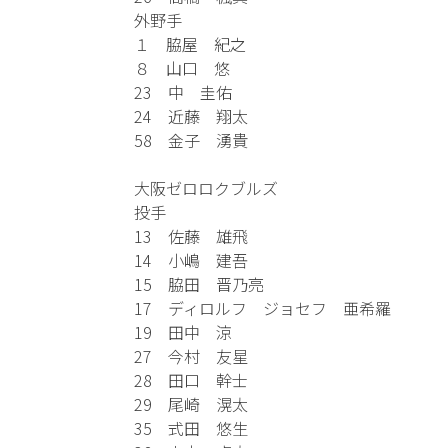
外野手
１ 脇屋 紀之
８ 山口 悠
23 中 圭佑
24 近藤 翔太
58 金子 湧貴
大阪ゼロロクブルズ
投手
13 佐藤 雄飛
14 小嶋 建吾
15 脇田 晋乃亮
17 ディロルフ ジョセフ 亜希羅
19 田中 涼
27 今村 友星
28 田口 幹士
29 尾崎 滉太
35 式田 悠生