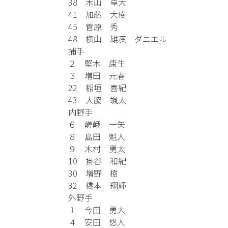
38 木山 卓大
41 加藤 大樹
45 菅原 秀
48 横山 雄凜 ダニエル
捕手
２ 堅木 康生
３ 増田 元春
22 稲垣 喜紀
43 大脇 颯太
内野手
６ 嵯峨 一矢
８ 島田 魁人
９ 木村 勇太
10 掛谷 和紀
30 増野 樹
32 橋本 翔輝
外野手
１ 今田 勇大
４ 安田 悠人