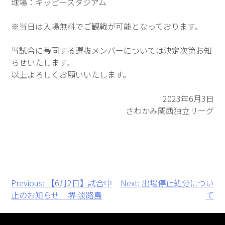
球場：キッピースタジアム
※当日は入場無料でご観戦が可能となっております。
当試合に帯同する選抜メンバーについては決定次第お知
らせいたします。
以上よろしくお願いいたします。
2023年6月3日
さわかみ関西独立リーグ
投
Previous:
【6月2日】試合中
Next:
出場停止処分につい
止のお知らせ 堺-淡路島
て
稿
ナ