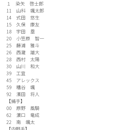
１ 染矢 啓士郎
11 山科 颯太郎
14 式田 悠生
15 久保 康友
18 宇田 塁
20 小笠原 智一
25 藤浦 雅斗
26 西瀧 雄大
28 西村 太陽
30 山川 和大
39 工宜
45 アレックス
59 糟谷 颯
92 濱田 将人
【捕手】
00 原野 風騎
62 濵口 竜成
22 南 颯太
【内野手】