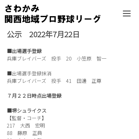
Skip
to
content
公示 2022年7月22日
■出場選手登録
兵庫ブレイバーズ 投手 20 小笠原 智一
■出場選手登録抹消
兵庫ブレイバーズ 投手 41 田邊 正尊
７月２２日時点出場登録
■堺シュライクス
【監督・コーチ】
217 大西 宏明
88 藤原 正典