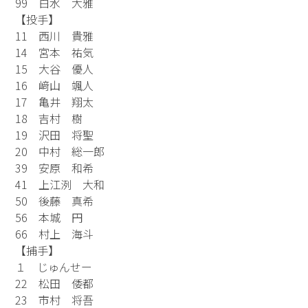
99 白水 大雅
【投手】
11 西川 貴雅
14 宮本 祐気
15 大谷 優人
16 﨑山 颯人
17 亀井 翔太
18 吉村 樹
19 沢田 将聖
20 中村 総一郎
39 安原 和希
41 上江洌 大和
50 後藤 真希
56 本城 円
66 村上 海斗
【捕手】
１ じゅんせー
22 松田 倭都
23 市村 将吾