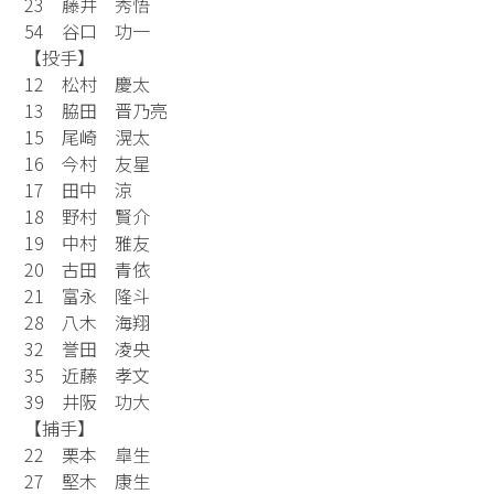
23 藤井 秀悟
54 谷口 功一
【投手】
12 松村 慶太
13 脇田 晋乃亮
15 尾崎 滉太
16 今村 友星
17 田中 涼
18 野村 賢介
19 中村 雅友
20 古田 青依
21 富永 隆斗
28 八木 海翔
32 誉田 凌央
35 近藤 孝文
39 井阪 功大
【捕手】
22 栗本 皐生
27 堅木 康生