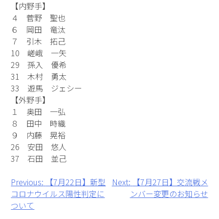
【内野手】
４ 菅野 聖也
６ 岡田 竜汰
７ 引木 拓己
10 嵯峨 一矢
29 孫入 優希
31 木村 勇太
33 遊馬 ジェシー
【外野手】
１ 奥田 一弘
８ 田中 時織
９ 内藤 晃裕
26 安田 悠人
37 石田 並己
投
Previous:
【7月22日】新型
Next:
【7月27日】交流戦メ
コロナウイルス陽性判定に
ンバー変更のお知らせ
稿
ついて