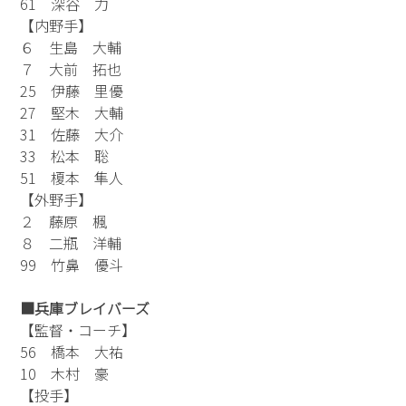
61 深谷 力
【内野手】
６ 生島 大輔
７ 大前 拓也
25 伊藤 里優
27 堅木 大輔
31 佐藤 大介
33 松本 聡
51 榎本 隼人
【外野手】
２ 藤原 楓
８ 二瓶 洋輔
99 竹鼻 優斗
■兵庫ブレイバーズ
【監督・コーチ】
56 橋本 大祐
10 木村 豪
【投手】