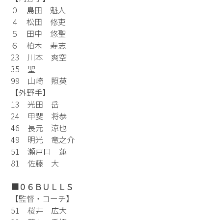
０ 島田 魁人
４ 松田 修吏
５ 田中 悠聖
６ 柏木 寿志
23 川本 爽空
35 聖
99 山崎 照英
【外野手】
13 光田 岳
24 甲斐 将恭
46 長元 涼也
49 明光 竜之介
51 瀬戸口 蓮
81 佐藤 大
■０６ＢＵＬＬＳ
【監督・コーチ】
51 桜井 広大