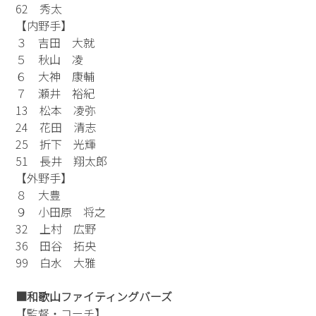
62 秀太
【内野手】
３ 吉田 大就
５ 秋山 凌
６ 大神 康輔
７ 瀬井 裕紀
13 松本 凌弥
24 花田 清志
25 折下 光輝
51 長井 翔太郎
【外野手】
８ 大豊
９ 小田原 将之
32 上村 広野
36 田谷 拓央
99 白水 大雅
■和歌山ファイティングバーズ
【監督・コーチ】