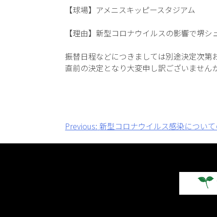
【球場】アメニスキッピースタジアム
【理由】新型コロナウイルスの影響で堺シ
振替日程などにつきましては別途決定次第
直前の決定となり大変申し訳ございません
投
Previous:
新型コロナウイルス感染について
稿
ナ
ビ
ゲ
ー