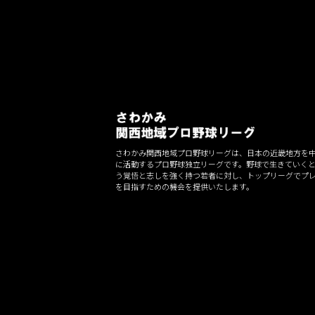
シ
ョ
ン
さわかみ関西地域プロ野球リーグは、日本の近畿地方を
に活動するプロ野球独立リーグです。野球で生きていく
う覚悟と志しを強く持つ若者に対し、トップリーグでプ
を目指すための機会を提供いたします。