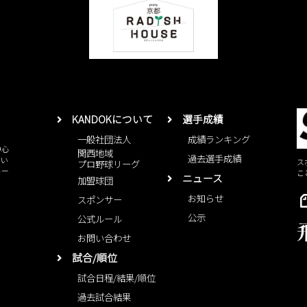
KANDOKについて
選手成績
一般社団法人
成績ランキング
中心
関西地域
過去選手成績
とい
ス
プロ野球リーグ
レー
こ
ニュース
加盟球団
お知らせ
スポンサー
公示
公式ルール
お問い合わせ
試合/順位
試合日程/結果/順位
過去試合結果