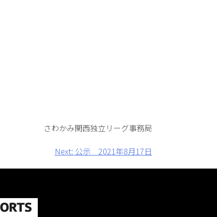
さわかみ関⻄独⽴リーグ事務局
Next:
公示 2021年8月17日