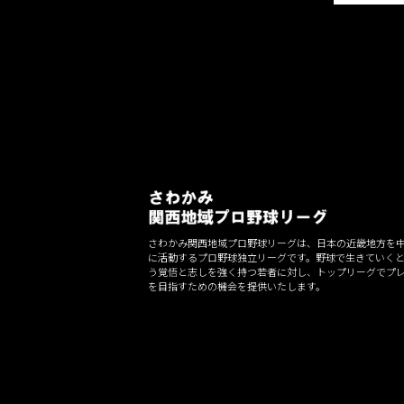
ゲ
ー
シ
ョ
ン
さわかみ関西地域プロ野球リーグは、日本の近畿地方を
に活動するプロ野球独立リーグです。野球で生きていく
う覚悟と志しを強く持つ若者に対し、トップリーグでプ
を目指すための機会を提供いたします。