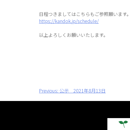
日程つきましてはこちらもご参照願います
https://kandok.jp/schedule/
以上よろしくお願いいたします。
投
Previous:
公示 2021年8月13日
稿
ナ
ビ