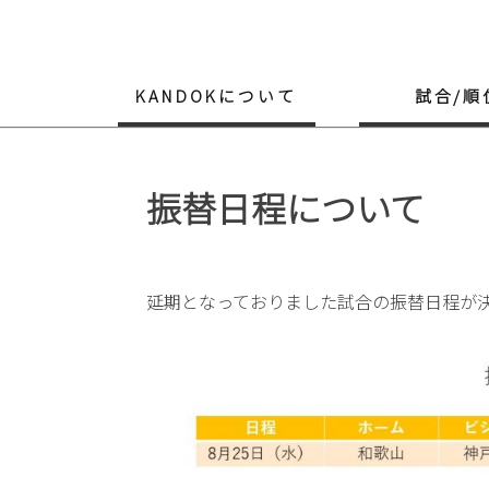
Skip
to
content
KANDOKについて
試合/順
振替日程について
延期となっておりました試合の振替日程が