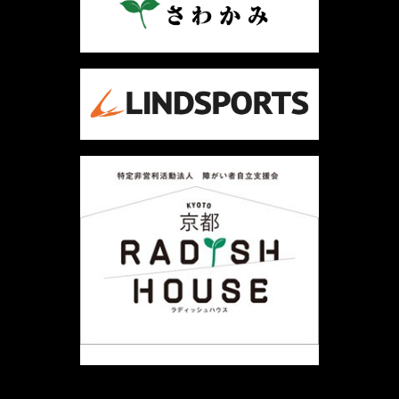
ー
シ
ョ
ン