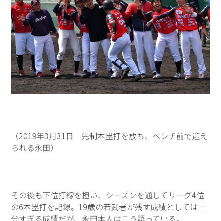
（2019年3月31日 先制本塁打を放ち、ベンチ前で迎え
られる永田）
その後も下位打線を担い、シーズンを通してリーグ4位
の6本塁打を記録。19歳の若武者が残す成績としては十
分すぎる成績だが、永田本人はこう語っている。