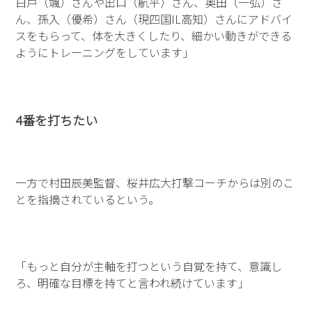
白戸（颯）さんや出口（航平）さん、奥田（一弘）さ
ん、孫入（優希）さん（現四国IL高知）さんにアドバイ
スをもらって、体を大きくしたり、細かい動きができる
ようにトレーニングをしています」
4
番を打ちたい
一方で村田辰美監督、桜井広大打撃コーチからは別のこ
とを指摘されているという。
「もっと自分が主軸を打つという自覚を持て、意識し
ろ、明確な目標を持てと言われ続けています」