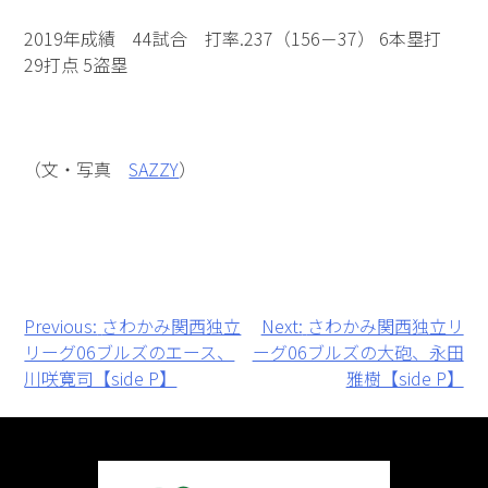
2019年成績 44試合 打率.237（156－37） 6本塁打
29打点 5盗塁
（文・写真
SAZZY
）
投
Previous:
さわかみ関西独立
Next:
さわかみ関西独立リ
リーグ06ブルズのエース、
ーグ06ブルズの大砲、永田
稿
川咲寛司【side P】
雅樹【side P】
ナ
ビ
ゲ