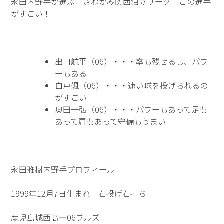
永田内野手が選ぶ さわかみ関西独立リーグ この選手
がすごい！
出口航平（06）・・・率も残せるし、パワ
ーもある
白戸颯（06）・・・速い球を投げられるの
がすごい
奥田一弘（06）・・・パワーもあって足も
あって肩もあって守備もうまい
永田雅樹内野手プロフィール
1999年12月7日生まれ 右投げ右打ち
鹿児島城西高―06ブルズ