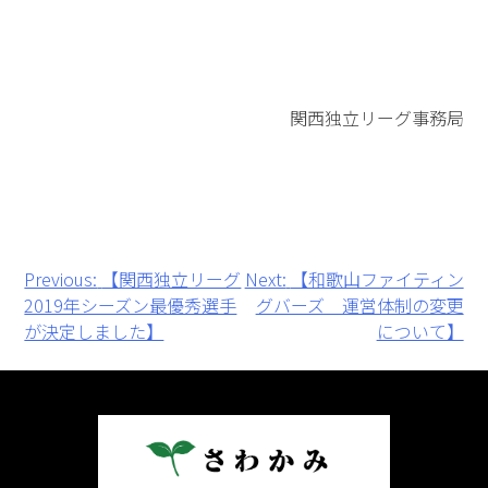
関西独立リーグ事務局
投
Previous:
【関西独立リーグ
Next:
【和歌山ファイティン
2019年シーズン最優秀選手
グバーズ 運営体制の変更
稿
が決定しました】
について】
ナ
ビ
ゲ
ー