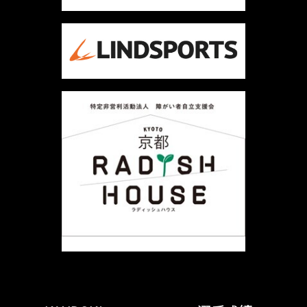
シ
ョ
ン