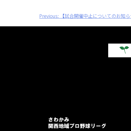
投
Previous:
【試合開催中止についてのお知ら
稿
ナ
ビ
ゲ
ー
シ
ョ
ン