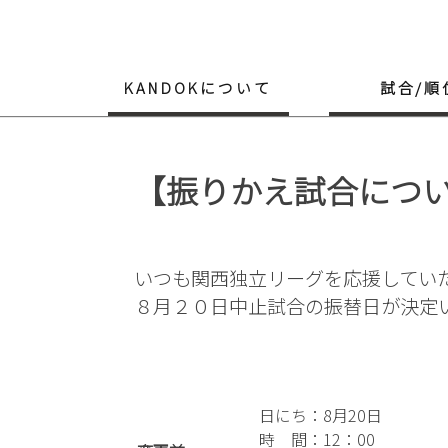
Skip
to
content
KANDOKについて
試合/順
【振りかえ試合につ
いつも関西独立リーグを応援してい
８月２０日中止試合の振替日が決定
日にち：8月20日
時 間：12：00