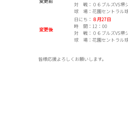
変更前
対 戦：０６ブルズVS堺
球 場：花園セントラル
日にち：
８月27日
時 間：12：00
変更後
対 戦：０６ブルズVS堺
球 場：花園セントラル
皆様応援よろしくお願いします。