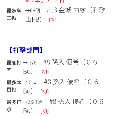
※２年ぶり２回目
#13 金城 力樹（和歌
→66個
最多奪
三振
山FB）
［初］
【打撃部門】
#8 孫入 優希（０６
→.376
最高打
率
Bu）
［初］
#8 孫入 優希（０６
→６本
最多本
塁打
Bu）
［初］
#8 孫入 優希（０６
→33打点
最多打
点
Bu）
［初］