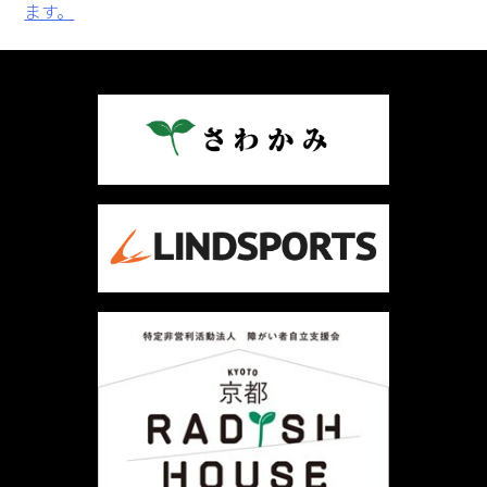
稿
ます。
ナ
ビ
ゲ
ー
シ
ョ
ン