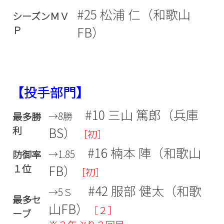
#25 松浦 仁（和歌山
シーズンＭＶ
Ｐ
FB）
【投手部門】
#10 三山 篤郎（兵庫
→8勝
最多勝
利
BS）
［初］
#16 楠本 陣（和歌山
→1.85
防御率
１位
FB）
［初］
#42 服部 健太（和歌
→5Ｓ
最多セ
山FB）
［２］
ーブ