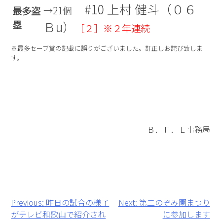
#10 上村 健斗（０６
→21個
最多盗
塁
Ｂu）
［２］※２年連続
※最多セーブ賞の記載に誤りがございました。訂正しお詫び致しま
す。
Ｂ．Ｆ．Ｌ事務局
投
Previous:
昨日の試合の様子
Next:
第二のぞみ園まつり
がテレビ和歌山で紹介され
に参加します