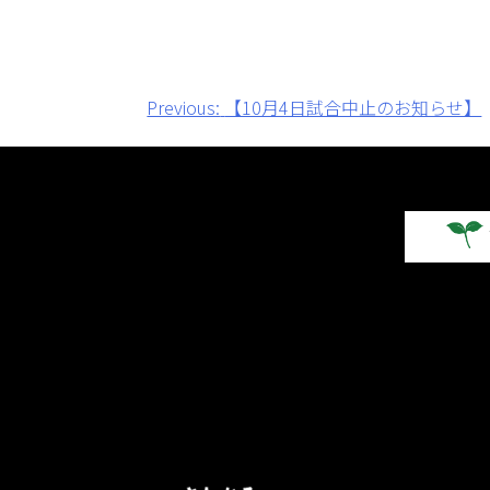
投
Previous:
【10月4日試合中止のお知らせ】
稿
ナ
ビ
ゲ
ー
シ
ョ
ン