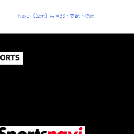
Next:
【公示】兵庫BS・支配下登録