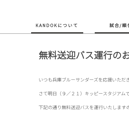
Skip
to
content
KANDOKについて
試合/順
無料送迎バス運行の
いつも兵庫ブルーサンダーズを応援いただ
さて明日（９／２１）キッピースタジアム
下記の通り無料送迎バスを運行いたします