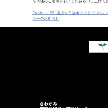
※皆様のご来場を心よりお待ち申し上げて
投
Previous:
BFL選抜ＶＳ福岡ソフトバンク
バーのお知らせ
稿
ナ
ビ
ゲ
ー
シ
ョ
ン