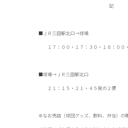
記
■ＪＲ三田駅北口→球場
１７：００・１７：３０・１８：００・
■球場→ＪＲ三田駅北口
２１：１５・２１・４５発の２便
※なお売店（球団グッズ、飲料、弁当）の