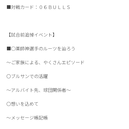
■対戦カード：０６ＢＵＬＬＳ
【試合前追悼イベント】
■○薬師神選手のルーツを辿ろう
～ご家族による、やくさんエピソード
〇ブルサンでの活躍
～アルバイト先、球団関係者～
〇想いを込めて
～メッセージ帳記帳