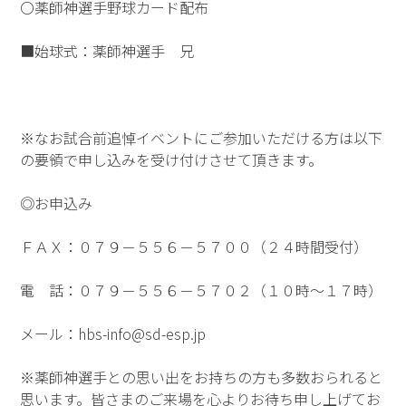
〇薬師神選手野球カード配布
■始球式：薬師神選手 兄
※なお試合前追悼イベントにご参加いただける方は以下
の要領で申し込みを受け付けさせて頂きます。
◎お申込み
ＦＡＸ：０７９－５５６－５７００（２４時間受付）
電 話：０７９－５５６－５７０２（１０時～１７時）
メール：hbs-info@sd-esp.jp
※薬師神選手との思い出をお持ちの方も多数おられると
思います。皆さまのご来場を心よりお待ち申し上げてお