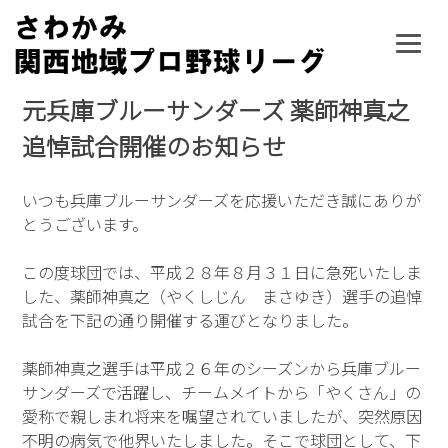
Skip
to
content
元兵庫ブルーサンダーズ 薬師神真之
追悼試合開催のお知らせ
いつも兵庫ブルーサンダーズを応援いただき誠にありが
とうございます。
この度球団では、平成２８年８月３１日に急死いたしま
した、薬師神真之（やくしじん まさゆき）選手の追悼
試合を下記の通り開催する運びとなりました。
薬師神真之選手は平成２６年のシーズンから兵庫ブルー
サンダーズで活躍し、チームメイトから「やくさん」の
愛称で親しまれ将来を嘱望されていましたが、突然原因
不明の病気で他界いたしました。そこで球団として、下