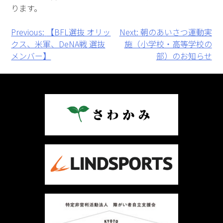
ります。
投
Previous:
【BFL選抜 オリッ
Next:
朝のあいさつ運動実
クス、米軍、DeNA戦 選抜
施（小学校・高等学校の
稿
メンバー】
部）のお知らせ
ナ
ビ
ゲ
ー
シ
ョ
ン