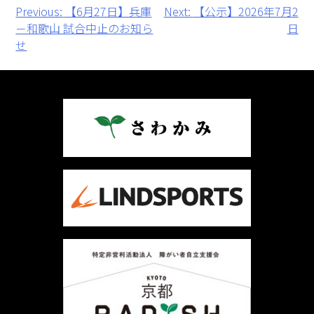
投
Previous:
【6月27日】兵庫
Next:
【公示】2026年7月2
－和歌山 試合中止のお知ら
日
稿
せ
ナ
ビ
ゲ
ー
シ
ョ
ン