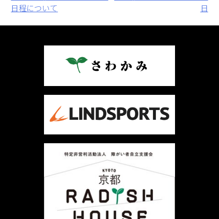
日程について
日
稿
ナ
ビ
ゲ
ー
シ
ョ
ン