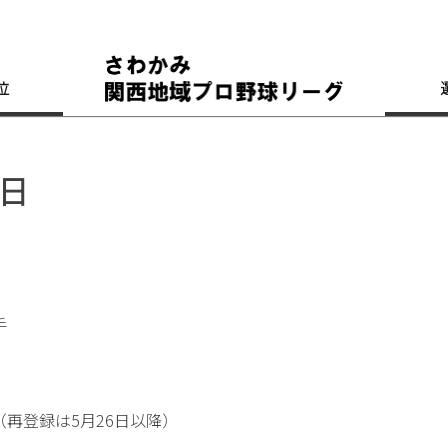
位
6日
手
再登録は5月26日以降）