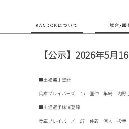
Skip
to
content
KANDOKについて
試合/順
【公示】2026年5月1
■出場選手登録
兵庫ブレイバーズ 75 国仲 隼綺 内野
■出場選手抹消登録
兵庫ブレイバーズ 67 仲義 涼人 投手（