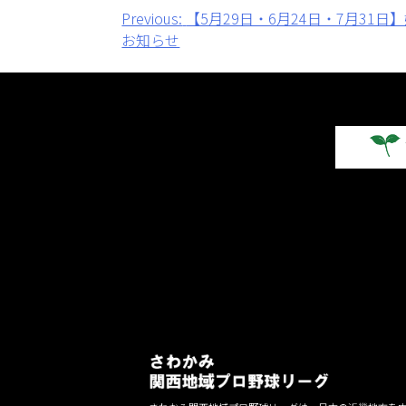
投
Previous:
【5月29日・6月24日・7月31
お知らせ
稿
ナ
ビ
ゲ
ー
シ
ョ
ン