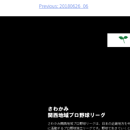
投
Previous:
20180626_06
稿
ナ
ビ
ゲ
ー
シ
ョ
ン
さわかみ関西地域プロ野球リーグは、日本の近畿地方を
に活動するプロ野球独立リーグです。野球で生きていく