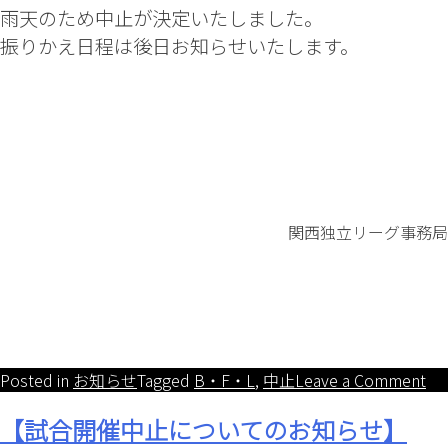
雨天のため中止が決定いたしました。
振りかえ日程は後日お知らせいたします。
関西独立リーグ事務局
on
Posted in
お知らせ
Tagged
B・F・L
,
中止
Leave a Comment
【(
【試合開催中止についてのお知らせ】
)