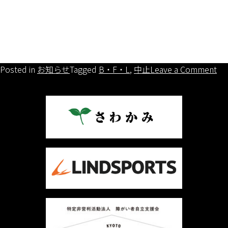
on
Posted in
お知らせ
Tagged
B・F・L
,
中止
Leave a Comment
【
合
開
催
中
止
に
つ
い
て
の
お
知