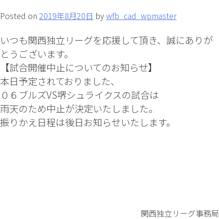
試
合
Posted on
2019年8月20日
by
wfb_cad_wpmaster
開
催
いつも関西独立リーグを応援して頂き、誠にありが
中
とうございます。
止
【試合開催中止についてのお知らせ】
に
本日予定されておりました、
つ
０６ブルズVS堺シュライクスの試合は
い
て
雨天のため中止が決定いたしました。
の
振りかえ日程は後日お知らせいたします。
お
知
ら
せ
関西独立リーグ事務局