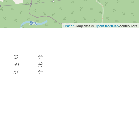
Leaflet
| Map data ©
OpenStreetMap
contributors
02
分
59
分
57
分