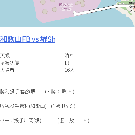
和歌山FB vs 堺Sh
天候
晴れ
球場状態
良
入場者
16人
勝利投手
糟谷(堺)
(
3
勝
0
敗
S )
敗戦投手
勝利(和歌山)
(
1
勝
1
敗
S )
セーブ投手
片岡(堺)
(
勝
敗
1
S )