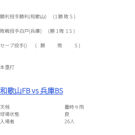
勝利投手
勝利(和歌山)
(
1
勝
敗
S )
敗戦投手
白戸(兵庫)
(
勝
1
敗
1
S )
セーブ投手
()
(
勝
敗
S )
本塁打
和歌山FB vs 兵庫BS
天候
曇時々雨
球場状態
良
入場者
26人