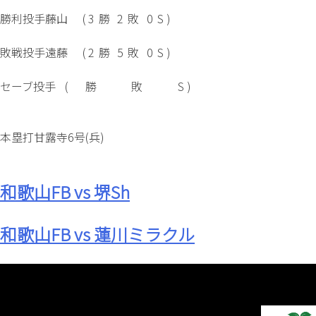
勝利投手
藤山
(
3
勝
2
敗
0
S )
敗戦投手
遠藤
(
2
勝
5
敗
0
S )
セーブ投手
(
勝
敗
S )
本塁打
甘露寺6号(兵)
和歌山FB vs 堺Sh
和歌山FB vs 蓮川ミラクル