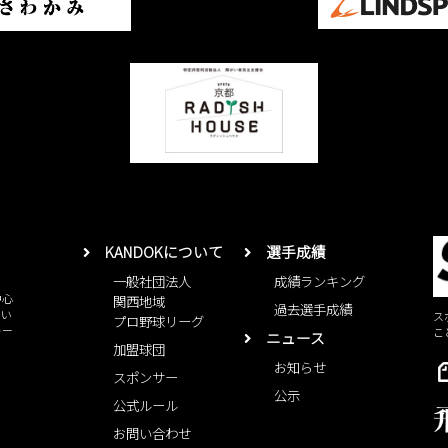
KANDOKについて
選手成績
一般社団法人
成績ランキング
中心
関西地域
過去選手成績
とい
ス
プロ野球リーグ
レー
こ
ニュース
加盟球団
お知らせ
スポンサー
公示
公式ルール
お問い合わせ