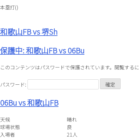
本塁打
()
和歌山FB vs 堺Sh
保護中: 和歌山FB vs 06Bu
このコンテンツはパスワードで保護されています。閲覧するに
パスワード:
06Bu vs 和歌山FB
天候
晴れ
球場状態
良
入場者
21人