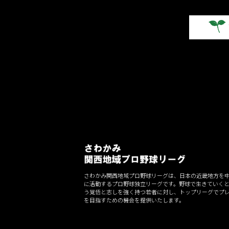
ナ
ビ
ゲ
ー
シ
ョ
ン
さわかみ関西地域プロ野球リーグは、日本の近畿地方を
に活動するプロ野球独立リーグです。野球で生きていく
う覚悟と志しを強く持つ若者に対し、トップリーグでプ
を目指すための機会を提供いたします。