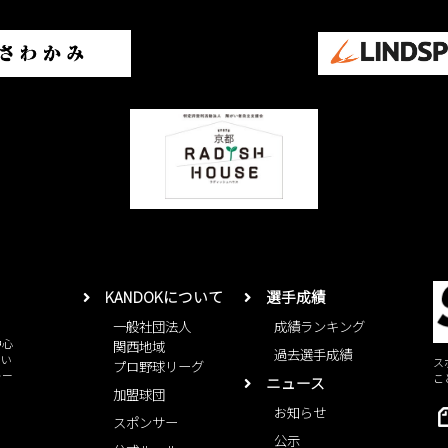
KANDOKについて
選手成績
一般社団法人
成績ランキング
中心
関西地域
過去選手成績
とい
ス
プロ野球リーグ
レー
こ
ニュース
加盟球団
お知らせ
スポンサー
公示