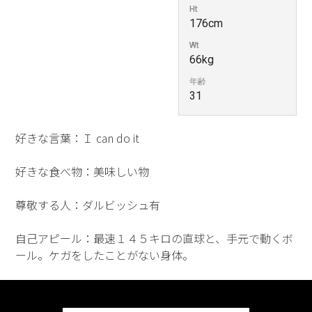
Ht
176cm
Wt
66kg
年齢
31
好きな言葉：Ｉ can do it
好きな食べ物：美味しい物
尊敬する人：ダルビッシュ有
自己アピール：最速１４５キロの直球と、手元で動くボ
ール。ケガをしたことがない身体。