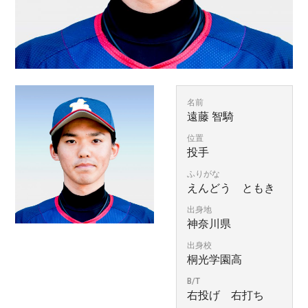
名前
遠藤 智騎
位置
投手
ふりがな
えんどう ともき
出身地
神奈川県
出身校
桐光学園高
B/T
右投げ 右打ち