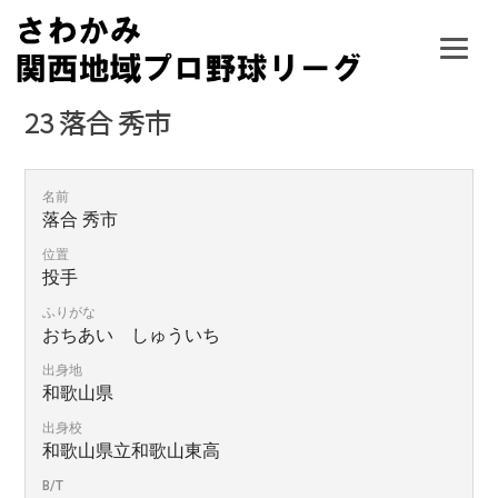
Skip
to
content
23
落合 秀市
名前
落合 秀市
位置
投手
ふりがな
おちあい しゅういち
出身地
和歌山県
出身校
和歌山県立和歌山東高
B/T