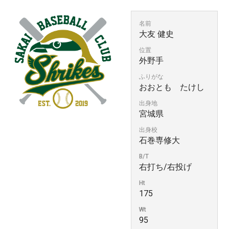
名前
大友 健史
位置
外野手
ふりがな
おおとも たけし
出身地
宮城県
出身校
石巻専修大
B/T
右打ち/右投げ
Ht
175
Wt
95