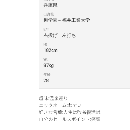
兵庫県
出身校
柳学園～福井工業大学
B/T
右投げ 左打ち
Ht
182cm
Wt
87kg
年齢
28
趣味:温泉巡り
ニックネーム:わでぃ
好きな言葉:人生は敗者復活戦
自分のセールスポイント:笑顔