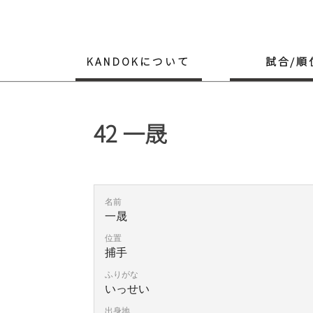
Skip
to
content
KANDOKについて
試合/順
42
一晟
名前
一晟
位置
捕手
ふりがな
いっせい
出身地