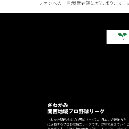
ファンへの一言:我武者羅にがんばります！
さわかみ関西地域プロ野球リーグは、日本の近畿地方を
に活動するプロ野球独立リーグです。野球で生きていく
う覚悟と志しを強く持つ若者に対し、トップリーグでプ