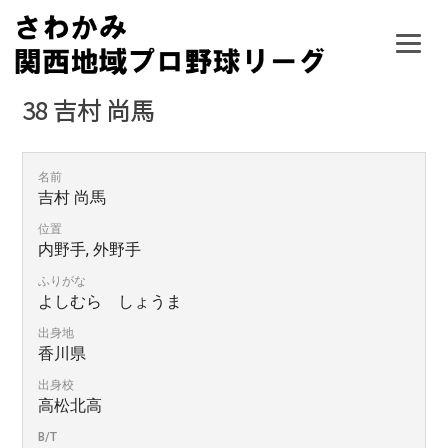
Skip
to
content
38
吉村 尚馬
名前
吉村 尚馬
位置
内野手, 外野手
ふりがな
よしむら しょうま
出身地
香川県
出身校
高松北高
B/T