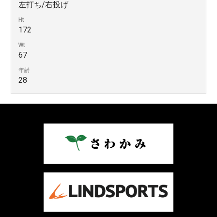
左打ち/右投げ
Ht
172
Wt
67
年齢
28